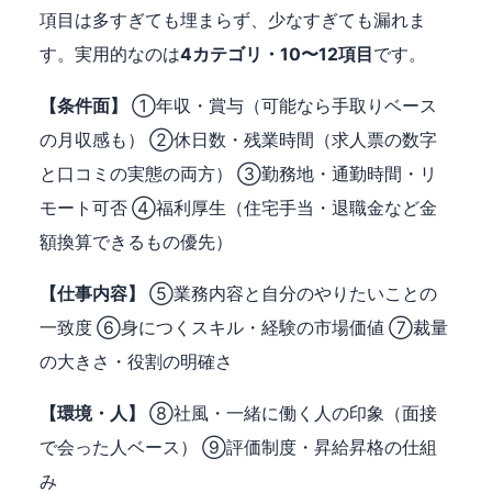
項目は多すぎても埋まらず、少なすぎても漏れま
す。実用的なのは
4カテゴリ・10〜12項目
です。
【条件面】
①年収・賞与（可能なら手取りベース
の月収感も） ②休日数・残業時間（求人票の数字
と口コミの実態の両方） ③勤務地・通勤時間・リ
モート可否 ④福利厚生（住宅手当・退職金など金
額換算できるもの優先）
【仕事内容】
⑤業務内容と自分のやりたいことの
一致度 ⑥身につくスキル・経験の市場価値 ⑦裁量
の大きさ・役割の明確さ
【環境・人】
⑧社風・一緒に働く人の印象（面接
で会った人ベース） ⑨評価制度・昇給昇格の仕組
み