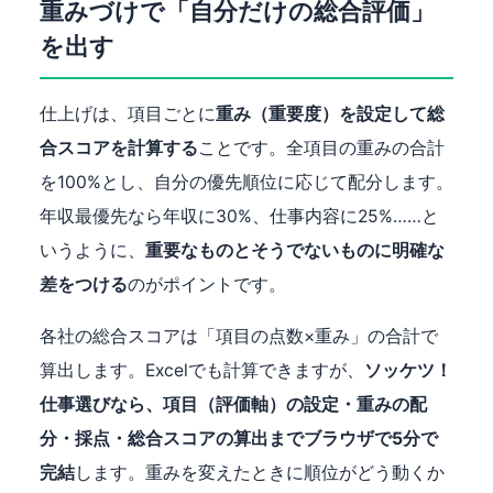
重みづけで「自分だけの総合評価」
を出す
仕上げは、項目ごとに
重み（重要度）を設定して総
合スコアを計算する
ことです。全項目の重みの合計
を100%とし、自分の優先順位に応じて配分します。
年収最優先なら年収に30%、仕事内容に25%……と
いうように、
重要なものとそうでないものに明確な
差をつける
のがポイントです。
各社の総合スコアは「項目の点数×重み」の合計で
算出します。Excelでも計算できますが、
ソッケツ！
仕事選びなら、項目（評価軸）の設定・重みの配
分・採点・総合スコアの算出までブラウザで5分で
完結
します。重みを変えたときに順位がどう動くか