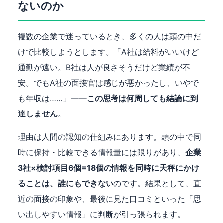
ないのか
複数の企業で迷っているとき、多くの人は頭の中だ
けで比較しようとします。「A社は給料がいいけど
通勤が遠い。B社は人が良さそうだけど業績が不
安。でもA社の面接官は感じが悪かったし、いやで
も年収は……」——
この思考は何周しても結論に到
達しません
。
理由は人間の認知の仕組みにあります。頭の中で同
時に保持・比較できる情報量には限りがあり、
企業
3社×検討項目6個=18個の情報を同時に天秤にかけ
ることは、誰にもできない
のです。結果として、直
近の面接の印象や、最後に見た口コミといった「思
い出しやすい情報」に判断が引っ張られます。