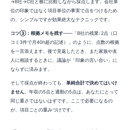
→B社→C社と横に比較しながら採点します。会社単
位の印象ではなく項目単位の事実で点をつけるため
の、シンプルですが効果絶大なテクニックです。
コツ③：根拠メモを残す
——「B社の残業: 2点（口
コミ3件で月40h超の記述）」のように、点数の根拠
を一言添えます。後で見返したとき、また家族や友
人に相談するときに、議論が「印象の言い合い」に
ならずに済みます。
そして採点が終わっても、
単純合計で決めてはいけ
ません
。年収の5点と通勤の5点は、あなたにとって
同じ重さではないはずです。ここで必要になるの
が、項目ごとの重みづけです。