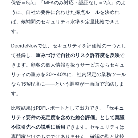
保管＝5点」「MFAのみ対応・認証なし＝2点」のよ
うに、自社の要件に合わせた採点ルールを決めれ
ば、候補間のセキュリティ水準を定量比較できま
す。
DecideNowでは、セキュリティを評価軸の一つとし
て登録し、
重みづけで自社のリスク許容度を反映
で
きます。顧客の個人情報を扱うサービスならセキュ
リティの重みを30〜40%に、社内限定の業務ツール
なら15%程度に——という調整が一画面で完結しま
す。
比較結果はPDFレポートとして出力でき、
「セキュ
リティ要件の充足度を含めた総合評価」として稟議
や取引先への説明に活用
できます。セキュリティは
専門家だけのものではありません。確認の型と比較