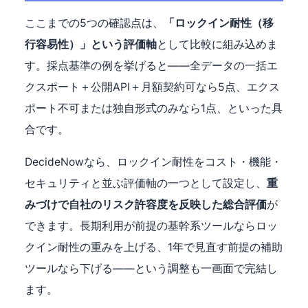
ここまでの5つの確認点は、
「ロックイン耐性（移
行容易性）」という評価軸
として比較に組み込めま
す。採点基準の例を挙げると——全データの一括エ
クスポート＋公開API＋月額契約可なら5点、エクス
ポート不可または独自形式のみなら1点、といった具
合です。
DecideNowなら、ロックイン耐性をコスト・機能・
セキュリティと並ぶ評価軸の一つとして設定し、
重
みづけで自社のリスク許容度を反映した総合評価
が
できます。長期利用が前提の基幹系ツールならロッ
クイン耐性の重みを上げる、1年で見直す前提の補助
ツールなら下げる——という調整も一画面で完結し
ます。